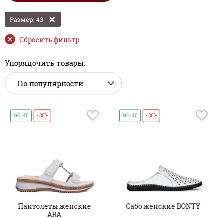
Размер: 43
Сбросить фильтр
Упорядочить товары:
1+1=40
- 30%
1+1=40
- 30%
Пантолеты женские
Сабо женские BONTY
ARA