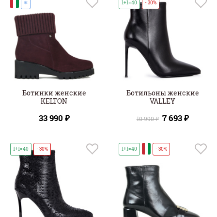
И
❄
1+1=40
- 30%
Ботинки женские
Ботильоны женские
KELTON
VALLEY
33 990 ₽
7 693 ₽
10 990 ₽
И
1+1=40
- 30%
1+1=40
- 30%