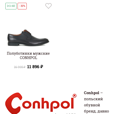
1+1=40
- 30%
Полуботинки мужские
CONHPOL
11 896 ₽
16 995 ₽
Conhpol
–
польский
обувной
бренд, давно