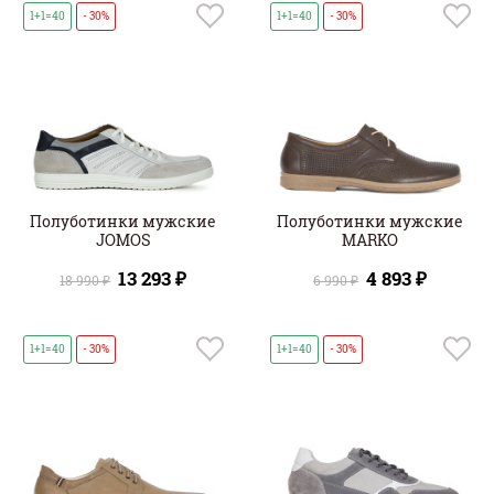
1+1=40
- 30%
1+1=40
- 30%
Полуботинки мужские
Полуботинки мужские
JOMOS
MARKO
13 293 ₽
4 893 ₽
18 990 ₽
6 990 ₽
1+1=40
- 30%
1+1=40
- 30%