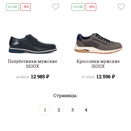
1+1=40
- 30%
1+1=40
- 30%
Полуботинки мужские
Кроссовки мужские
SIOUX
SIOUX
12 985 ₽
12 596 ₽
18 550 ₽
17 995 ₽
Страницы:
1
2
3
4