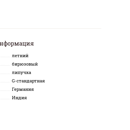
информация
летний
бирюзовый
липучка
G-стандартная
Германия
Индия