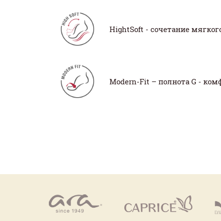
HightSoft - сочетание мягк
Modern-Fit – полнота G - ко