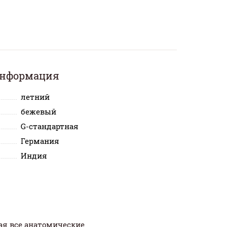
информация
летний
бежевый
G-стандартная
Германия
Индия
ая все анатомические