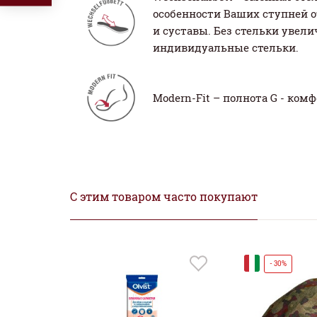
особенности Ваших ступней о
и суставы. Без стельки увел
индивидуальные стельки.
Modern-Fit – полнота G - ком
С этим товаром часто покупают
И
- 30%