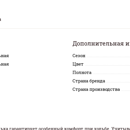
а
Дополнительная 
ьная
Сезон
ьная
Цвет
Полнота
Страна бренда
Страна производства
лька гарантирует особенный комфорт при ходьбе. Учитыв