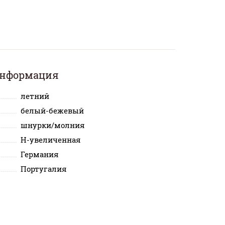
информация
летний
белый-бежевый
шнурки/молния
H-увеличенная
Германия
Португалия