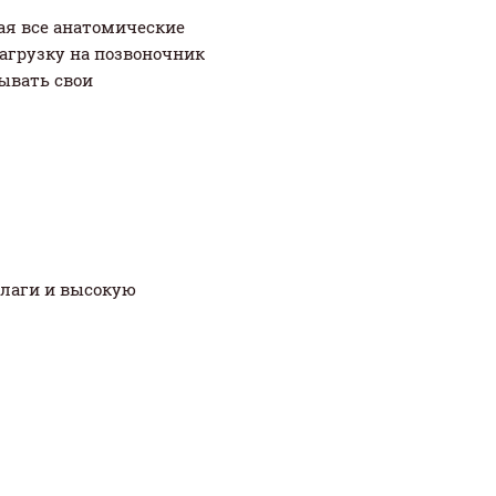
ая все анатомические
нагрузку на позвоночник
дывать свои
влаги и высокую