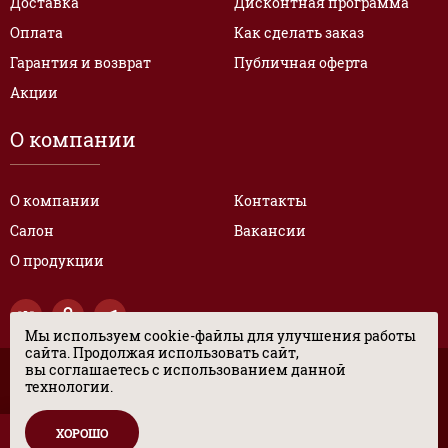
Доставка
Дисконтная программа
Оплата
Как сделать заказ
Гарантия и возврат
Публичная оферта
Акции
О компании
О компании
Контакты
Салон
Вакансии
О продукции
Мы используем cookie-файлы для улучшения работы
сайта. Продолжая использовать сайт,
вы соглашаетесь с использованием данной
© “ЦЕНТР ЭКСКЛЮЗИВНЫХ РАЗМЕРОВ ОБУВИ” 2017. Все права
технологии.
защищены.
Политика в отношении персональных данных
ХОРОШО