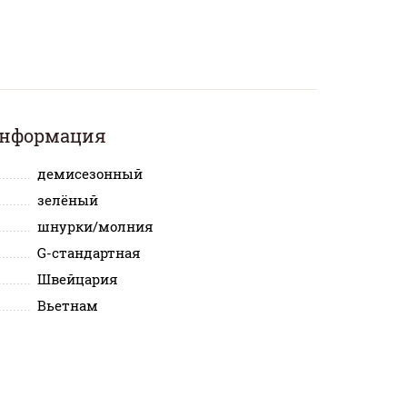
информация
демисезонный
зелёный
шнурки/молния
G-стандартная
Швейцария
Вьетнам