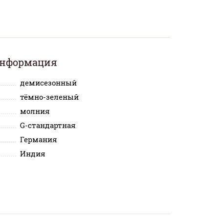
информация
демисезонный
тёмно-зеленый
молния
G-стандартная
Германия
Индия