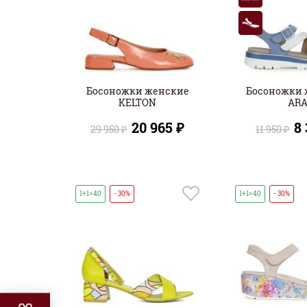
Босоножки женские
Босоножки 
KELTON
AR
20 965 ₽
8
29 950 ₽
11 950 ₽
1+1=40
- 30%
1+1=40
- 30%