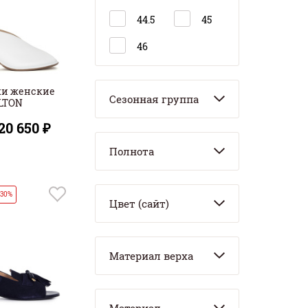
44.5
45
46
ки женские
Сезонная группа
LTON
20 650 ₽
Полнота
 30%
Цвет (сайт)
Материал верха