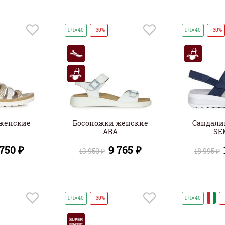
1+1=40
- 30%
1+1=40
- 30%
женские
Босоножки женские
Сандали
A
ARA
SE
 750 ₽
9 765 ₽
13 950 ₽
18 995 ₽
И
1+1=40
- 30%
1+1=40
-