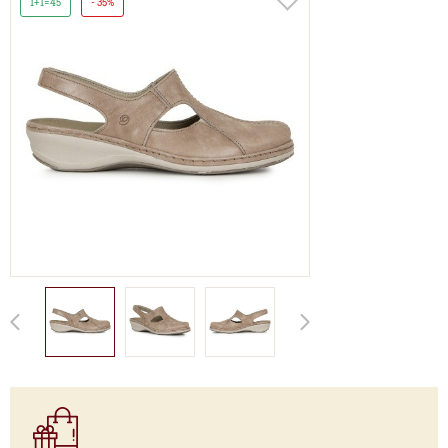
1+1=45
- 35%