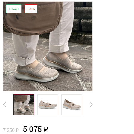
1+1=40
- 30%
5 075 ₽
7 250 ₽