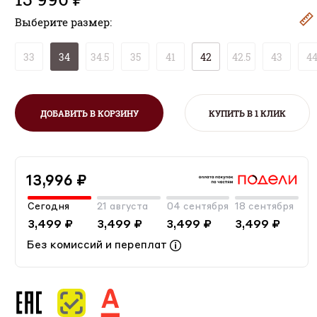
Выберите размер:
33
34
34.5
35
41
42
42.5
43
4
ДОБАВИТЬ В КОРЗИНУ
КУПИТЬ В 1 КЛИК
13,996 ₽
Сегодня
21 августа
04 сентября
18 сентября
3,499 ₽
3,499 ₽
3,499 ₽
3,499 ₽
Без комиссий и переплат