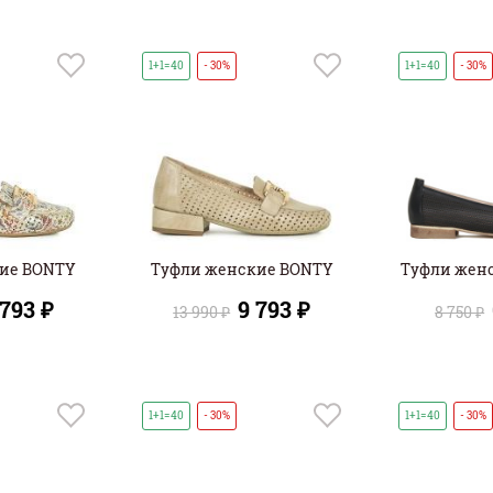
1+1=40
- 30%
1+1=40
- 30%
ие BONTY
Туфли женские BONTY
Туфли жен
 793 ₽
9 793 ₽
13 990 ₽
8 750 ₽
1+1=40
- 30%
1+1=40
- 30%