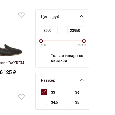
Цена, руб.
8 550
23 950
Только товары со
скидкой
ские DAKKEM
6 125 ₽
Размер
33
34
34.5
35