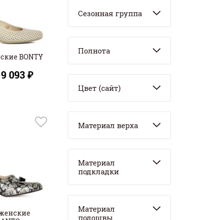
Сезонная группа
Полнота
нские BONTY
9 093 ₽
Цвет (сайт)
Материал верха
Материал
подкладки
Материал
 женские
подошвы