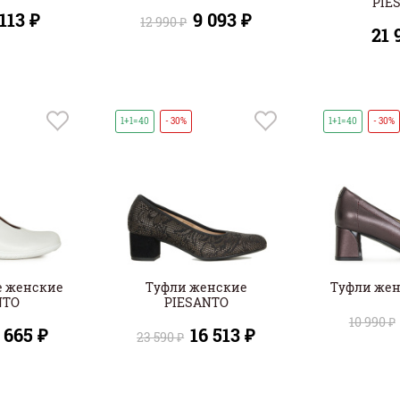
PIE
 113 ₽
9 093 ₽
12 990 ₽
21 
1+1=40
- 30%
1+1=40
- 30%
е женские
Туфли женские
Туфли же
NTO
PIESANTO
10 990 ₽
 665 ₽
16 513 ₽
23 590 ₽