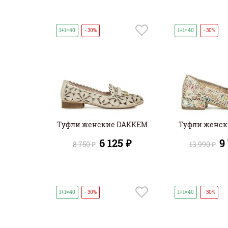
1+1=40
- 30%
1+1=40
- 30%
Туфли женские DAKKEM
Туфли женск
6 125 ₽
9
8 750 ₽
13 990 ₽
1+1=40
- 30%
1+1=40
- 30%