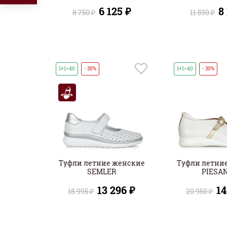
6 125 ₽
8
8 750 ₽
11 590 ₽
1+1=40
- 30%
1+1=40
- 30%
Туфли летние женские
Туфли летни
SEMLER
PIESA
13 296 ₽
14
18 995 ₽
20 950 ₽