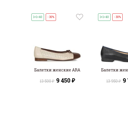
1+1=40
- 30%
1+1=40
- 30%
Балетки женские ARA
Балетки жен
9 450 ₽
9
13 500 ₽
13 950 ₽