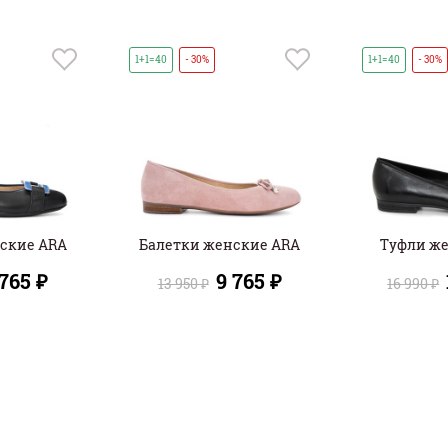
1+1=40
- 30%
1+1=40
- 30%
ские ARA
Балетки женские ARA
Туфли ж
 765 ₽
9 765 ₽
13 950 ₽
16 990 ₽