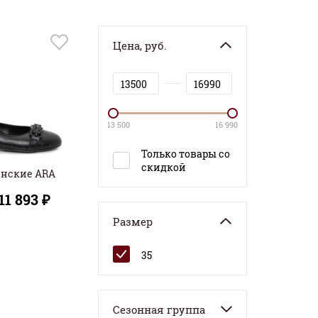
Цена, руб.
13 500
16 990
Только товары со
скидкой
енские ARA
11 893 ₽
Размер
35
Сезонная группа