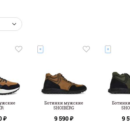
❄
❄
ужские
Ботинки мужские
Ботинк
ER
SHOIBERG
SHO
0 ₽
9 590 ₽
9 