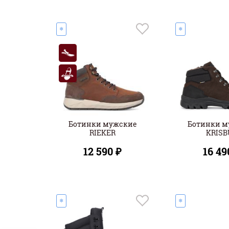
❄
❄
Ботинки мужские
Ботинки м
RIEKER
KRISB
12 590 ₽
16 49
❄
❄