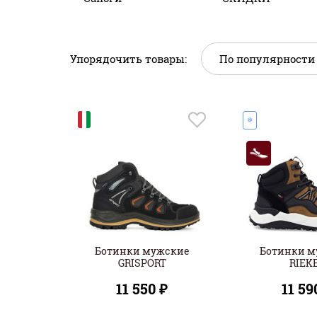
Упорядочить товары:
И
❄
Ботинки мужские
Ботинки м
GRISPORT
RIEK
11 550 ₽
11 59