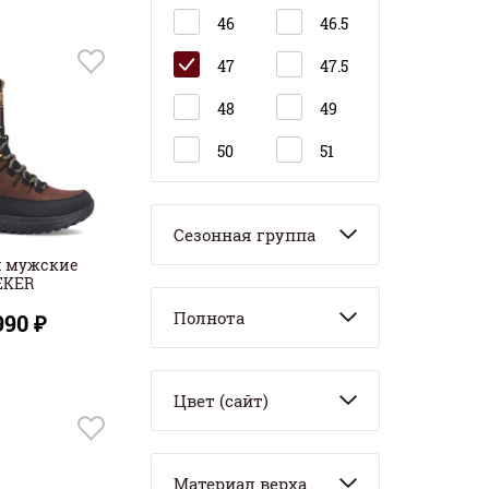
46
46.5
47
47.5
48
49
50
51
Сезонная группа
и мужские
EKER
Полнота
990 ₽
Цвет (сайт)
Материал верха