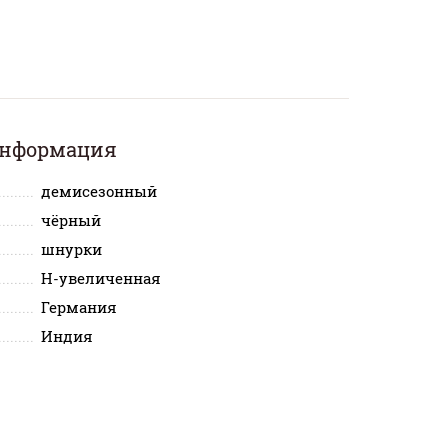
информация
демисезонный
чёрный
шнурки
H-увеличенная
Германия
Индия