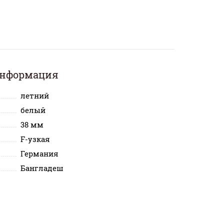
информация
летний
белый
38 мм
F-узкая
Германия
Бангладеш